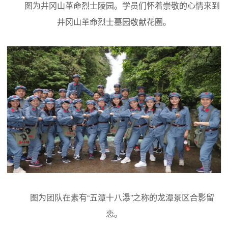
图为井冈山革命烈士陵园。学员们怀着崇敬的心情来到
井冈山革命烈士墓园敬献花圈。
图为团队在素有“五潭十八瀑”之称的龙潭景区合影留
恋。