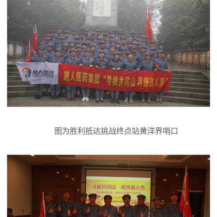
图为胜利抵达挑战终点站黄洋界哨口