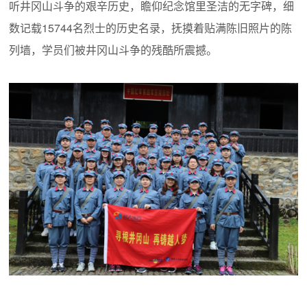
听井冈山斗争的艰辛历史，瞻仰纪念馆里圣洁的无字碑，细
数记载15744名烈士的历史名录，抚摸着贴满陈旧照片的陈
列墙，学员们被井冈山斗争的残酷所震撼。