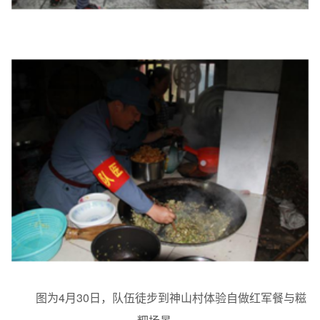
图为4月30日，队伍徒步到神山村体验自做红军餐与糍