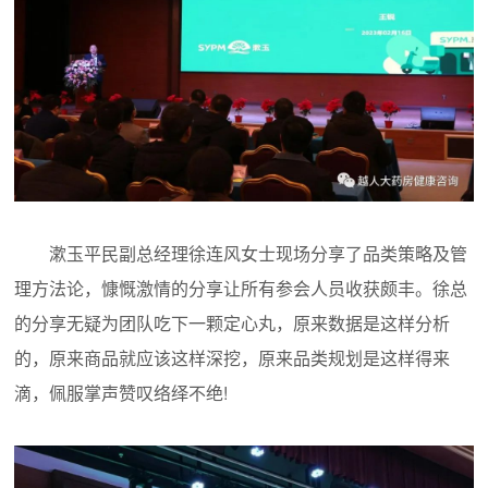
漱玉平民副总经理徐连风女士现场分享了品类策略及管
理方法论，慷慨激情的分享让所有参会人员收获颇丰。徐总
的分享无疑为团队吃下一颗定心丸，原来数据是这样分析
的，原来商品就应该这样深挖，原来品类规划是这样得来
滴，佩服掌声赞叹络绎不绝!